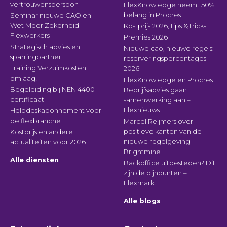
vertrouwenspersoon
FlexKnowledge neemt 50%
belang in Procres
Seminar nieuwe CAO en
Wet Meer Zekerheid
Kostprijs 2026, tips & tricks
Flexwerkers
Premies 2026
Strategisch advies en
Nieuwe cao, nieuwe regels:
sparringpartner
reserveringspercentages
Training Verzuimkosten
2026
omlaag!
FlexKnowledge en Procres
Begeleiding bij NEN 4400-
Bedrijfsadvies gaan
certificaat
samenwerking aan –
Flexnieuws
Helpdeskabonnement voor
de flexbranche
Marcel Reijmers over
positieve kanten van de
Kostprijs en andere
nieuwe regelgeving –
actualiteiten voor 2026
Brightmine
Alle diensten
Backoffice uitbesteden? Dit
zijn de pijnpunten –
Flexmarkt
Alle blogs