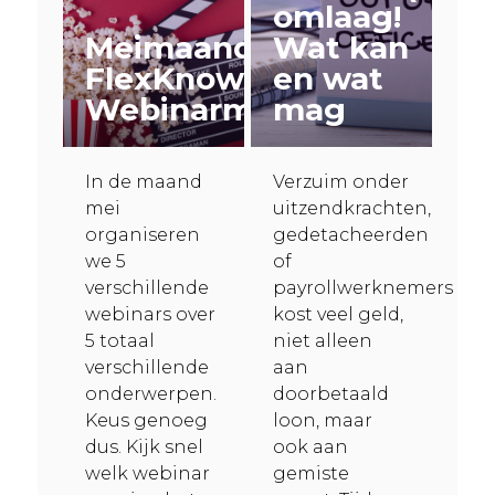
omlaag!
Meimaand
Wat kan
FlexKnowledge
en wat
Webinarmaand
mag
In de maand
Verzuim onder
mei
uitzendkrachten,
organiseren
gedetacheerden
we 5
of
verschillende
payrollwerknemers
webinars over
kost veel geld,
5 totaal
niet alleen
verschillende
aan
onderwerpen.
doorbetaald
Keus genoeg
loon, maar
dus. Kijk snel
ook aan
welk webinar
gemiste