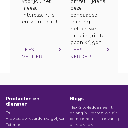
voor jou het
omzet. Tijdens
meest
deze
interessant is
eendaagse
en schrijf je in!
training
helpen we je
om die grip te
gaan krijgen.
LEES
LEES
VERDER
VERDER
Producten en
Blogs
diensten
FlexKnowledge neemt
De
belang in Procres: ‘We zijn
Arbeidsvoorwaardenvergelijker
complementair in ervaring
en knowhow
Externe