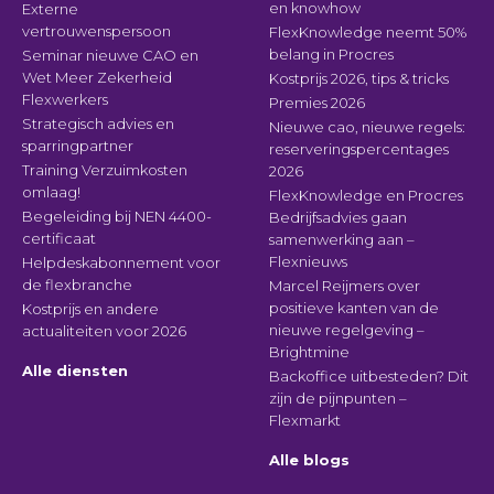
en knowhow
Externe
vertrouwenspersoon
FlexKnowledge neemt 50%
belang in Procres
Seminar nieuwe CAO en
Wet Meer Zekerheid
Kostprijs 2026, tips & tricks
Flexwerkers
Premies 2026
Strategisch advies en
Nieuwe cao, nieuwe regels:
sparringpartner
reserveringspercentages
Training Verzuimkosten
2026
omlaag!
FlexKnowledge en Procres
Begeleiding bij NEN 4400-
Bedrijfsadvies gaan
certificaat
samenwerking aan –
Flexnieuws
Helpdeskabonnement voor
de flexbranche
Marcel Reijmers over
positieve kanten van de
Kostprijs en andere
nieuwe regelgeving –
actualiteiten voor 2026
Brightmine
Alle diensten
Backoffice uitbesteden? Dit
zijn de pijnpunten –
Flexmarkt
Alle blogs