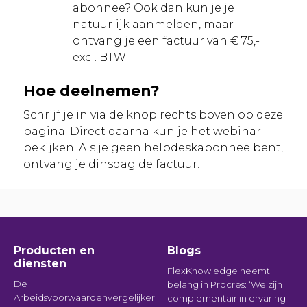
abonnee? Ook dan kun je je
natuurlijk aanmelden, maar
ontvang je een factuur van € 75,-
excl. BTW
Hoe deelnemen?
Schrijf je in via de knop rechts boven op deze
pagina. Direct daarna kun je het webinar
bekijken. Als je geen helpdeskabonnee bent,
ontvang je dinsdag de factuur.
Producten en
Blogs
diensten
FlexKnowledge neemt
De
belang in Procres: ‘We zijn
Arbeidsvoorwaardenvergelijker
complementair in ervaring