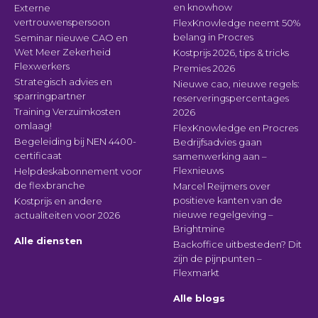
en knowhow
Externe
vertrouwenspersoon
FlexKnowledge neemt 50%
belang in Procres
Seminar nieuwe CAO en
Wet Meer Zekerheid
Kostprijs 2026, tips & tricks
Flexwerkers
Premies 2026
Strategisch advies en
Nieuwe cao, nieuwe regels:
sparringpartner
reserveringspercentages
Training Verzuimkosten
2026
omlaag!
FlexKnowledge en Procres
Begeleiding bij NEN 4400-
Bedrijfsadvies gaan
certificaat
samenwerking aan –
Flexnieuws
Helpdeskabonnement voor
de flexbranche
Marcel Reijmers over
positieve kanten van de
Kostprijs en andere
nieuwe regelgeving –
actualiteiten voor 2026
Brightmine
Alle diensten
Backoffice uitbesteden? Dit
zijn de pijnpunten –
Flexmarkt
Alle blogs