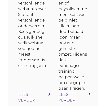
verschillende
en of
webinars over
payrollwerkne
5 totaal
mers kost veel
verschillende
geld, niet
onderwerpen.
alleen aan
Keus genoeg
doorbetaald
dus. Kijk snel
loon, maar
welk webinar
ook aan
voor jou het
gemiste
meest
omzet. Tijdens
interessant is
deze
en schrijf je in!
eendaagse
training
helpen we je
om die grip te
gaan krijgen.
LEES
LEES
VERDER
VERDER