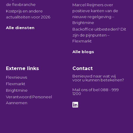
de flexbranche
Marcel Reijmers over
positieve kanten van de
Kostprijs en andere
nieuwe regelgeving –
actualiteiten voor 2026
Brightmine
Alle diensten
Backoffice uitbesteden? Dit
zijn de pijnpunten –
Flexmarkt
Alle blogs
Externe links
Contact
Benieuwd naar wat wij
Flexnieuws
voor u kunnen betekenen?
Flexmarkt
Mail
ons of bel
088 - 999
Brightmine
1200
Verantwoord Personeel
Aannemen