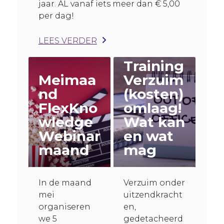
jaar. AL vanaf iets meer dan € 5,00
per dag!
LEES VERDER
Training
Meimaa
Verzuim
nd
(kosten)
FlexKno
omlaag!
wledge
Wat kan
Webinar
en wat
maand
mag
In de maand
Verzuim onder
mei
uitzendkracht
organiseren
en,
we 5
gedetacheerd