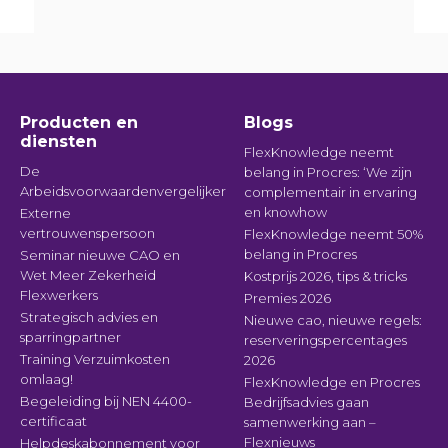
Producten en
Blogs
diensten
FlexKnowledge neemt
De
belang in Procres: ‘We zijn
Arbeidsvoorwaardenvergelijker
complementair in ervaring
en knowhow
Externe
vertrouwenspersoon
FlexKnowledge neemt 50%
belang in Procres
Seminar nieuwe CAO en
Wet Meer Zekerheid
Kostprijs 2026, tips & tricks
Flexwerkers
Premies 2026
Strategisch advies en
Nieuwe cao, nieuwe regels:
sparringpartner
reserveringspercentages
Training Verzuimkosten
2026
omlaag!
FlexKnowledge en Procres
Begeleiding bij NEN 4400-
Bedrijfsadvies gaan
certificaat
samenwerking aan –
Flexnieuws
Helpdeskabonnement voor