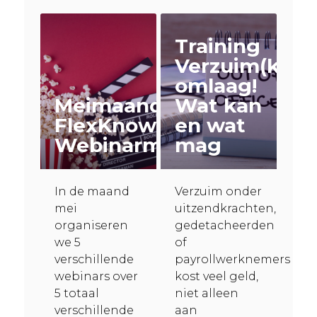
Training
Verzuim(kost
omlaag!
Meimaand
Wat kan
FlexKnowledge
en wat
Webinarmaand
mag
In de maand
Verzuim onder
mei
uitzendkrachten,
organiseren
gedetacheerden
we 5
of
verschillende
payrollwerknemers
webinars over
kost veel geld,
5 totaal
niet alleen
verschillende
aan