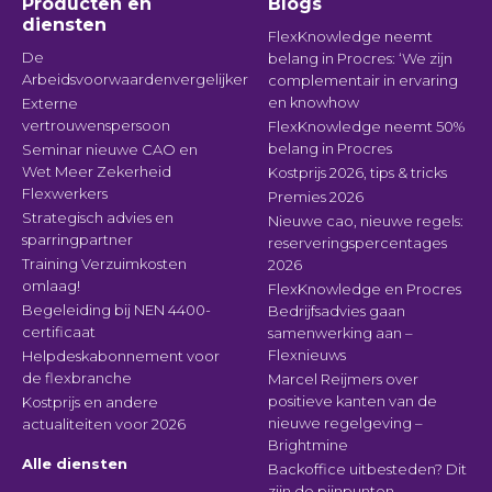
Producten en
Blogs
diensten
FlexKnowledge neemt
De
belang in Procres: ‘We zijn
Arbeidsvoorwaardenvergelijker
complementair in ervaring
en knowhow
Externe
vertrouwenspersoon
FlexKnowledge neemt 50%
belang in Procres
Seminar nieuwe CAO en
Wet Meer Zekerheid
Kostprijs 2026, tips & tricks
Flexwerkers
Premies 2026
Strategisch advies en
Nieuwe cao, nieuwe regels:
sparringpartner
reserveringspercentages
Training Verzuimkosten
2026
omlaag!
FlexKnowledge en Procres
Begeleiding bij NEN 4400-
Bedrijfsadvies gaan
certificaat
samenwerking aan –
Flexnieuws
Helpdeskabonnement voor
de flexbranche
Marcel Reijmers over
positieve kanten van de
Kostprijs en andere
nieuwe regelgeving –
actualiteiten voor 2026
Brightmine
Alle diensten
Backoffice uitbesteden? Dit
zijn de pijnpunten –