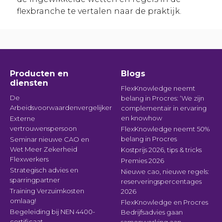
flexbranche te vertalen naar de praktijk.
Producten en
Blogs
diensten
FlexKnowledge neemt
De
belang in Procres: ‘We zijn
Arbeidsvoorwaardenvergelijker
complementair in ervaring
en knowhow
Externe
vertrouwenspersoon
FlexKnowledge neemt 50%
belang in Procres
Seminar nieuwe CAO en
Wet Meer Zekerheid
Kostprijs 2026, tips & tricks
Flexwerkers
Premies 2026
Strategisch advies en
Nieuwe cao, nieuwe regels:
sparringpartner
reserveringspercentages
Training Verzuimkosten
2026
omlaag!
FlexKnowledge en Procres
Begeleiding bij NEN 4400-
Bedrijfsadvies gaan
certificaat
samenwerking aan –