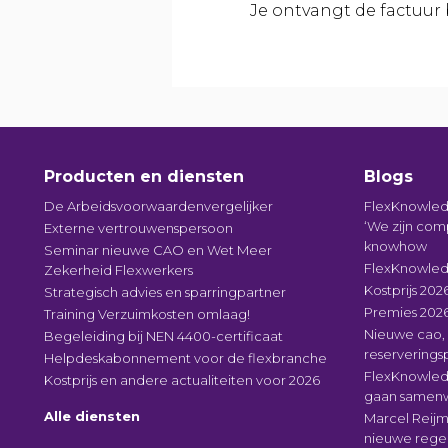
Je ontvangt de factuur
Producten en diensten
Blogs
De Arbeidsvoorwaardenvergelijker
FlexKnowled
‘We zijn com
Externe vertrouwenspersoon
knowhow
Seminar nieuwe CAO en Wet Meer
FlexKnowled
Zekerheid Flexwerkers
Kostprijs 2026
Strategisch advies en sparringpartner
Premies 202
Training Verzuimkosten omlaag!
Nieuwe cao, 
Begeleiding bij NEN 4400-certificaat
reservering
Helpdeskabonnement voor de flexbranche
FlexKnowledg
Kostprijs en andere actualiteiten voor 2026
gaan samenw
Alle diensten
Marcel Reijm
nieuwe regel