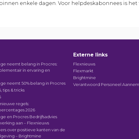
 binnen enkele dagen. Voor helpdeskabonnees is het 
Externe links
ge neemt belang in Procres:
Flexnieuws
plementair in ervaring en
Flexmarkt
Brightmine
ge neemt 50% belang in Procres
Verantwoord Personeel Aanne
, tips & tricks
6
nieuwe regels:
spercentages 2026
e en Procres Bedrijfsadvies
erking aan – Flexnieuws
ers over positieve kanten van de
geving – Brightmine