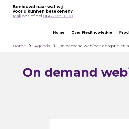
Benieuwd naar wat wij
voor u kunnen betekenen?
Mail
ons of bel
088 - 999 1200
Home
Over FlexKnowledge
Prod
Home
Agenda
On demand webinar: Kostprijs en an
On demand webina