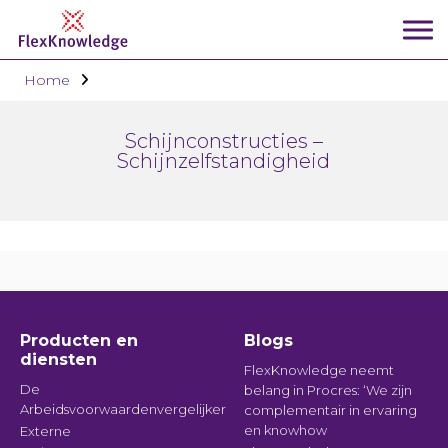
Home
Schijnconstructies –
Schijnzelfstandigheid
Producten en
Blogs
diensten
FlexKnowledge neemt
De
belang in Procres: ‘We zijn
Arbeidsvoorwaardenvergelijker
complementair in ervaring
en knowhow
Externe