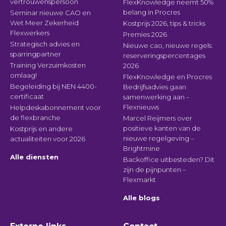
vertrouwenspersoon
FlexKnowledge neemt 50%
belang in Procres
Seminar nieuwe CAO en
Wet Meer Zekerheid
Kostprijs 2026, tips & tricks
Flexwerkers
Premies 2026
Strategisch advies en
Nieuwe cao, nieuwe regels:
sparringpartner
reserveringspercentages
Training Verzuimkosten
2026
omlaag!
FlexKnowledge en Procres
Begeleiding bij NEN 4400-
Bedrijfsadvies gaan
certificaat
samenwerking aan –
Flexnieuws
Helpdeskabonnement voor
de flexbranche
Marcel Reijmers over
positieve kanten van de
Kostprijs en andere
nieuwe regelgeving –
actualiteiten voor 2026
Brightmine
Alle diensten
Backoffice uitbesteden? Dit
zijn de pijnpunten –
Flexmarkt
Alle blogs