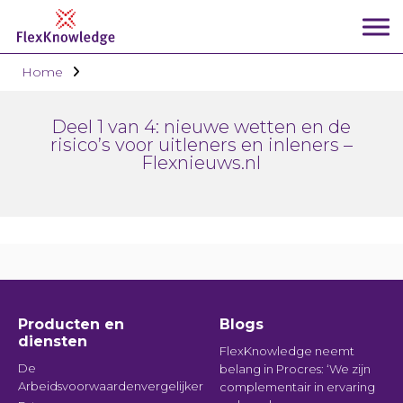
Home
Deel 1 van 4: nieuwe wetten en de
risico’s voor uitleners en inleners –
Flexnieuws.nl
Producten en
Blogs
diensten
FlexKnowledge neemt
De
belang in Procres: ‘We zijn
Arbeidsvoorwaardenvergelijker
complementair in ervaring