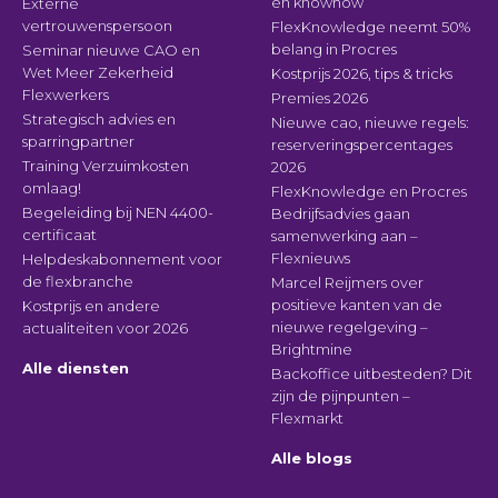
en knowhow
Externe
vertrouwenspersoon
FlexKnowledge neemt 50%
belang in Procres
Seminar nieuwe CAO en
Wet Meer Zekerheid
Kostprijs 2026, tips & tricks
Flexwerkers
Premies 2026
Strategisch advies en
Nieuwe cao, nieuwe regels:
sparringpartner
reserveringspercentages
Training Verzuimkosten
2026
omlaag!
FlexKnowledge en Procres
Begeleiding bij NEN 4400-
Bedrijfsadvies gaan
certificaat
samenwerking aan –
Flexnieuws
Helpdeskabonnement voor
de flexbranche
Marcel Reijmers over
positieve kanten van de
Kostprijs en andere
nieuwe regelgeving –
actualiteiten voor 2026
Brightmine
Alle diensten
Backoffice uitbesteden? Dit
zijn de pijnpunten –
Flexmarkt
Alle blogs